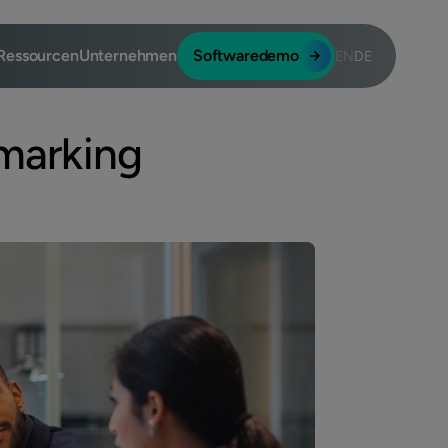
Ressourcen
Unternehmen
Softwaredemo
EN
DE
marking