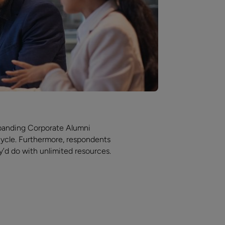
expanding Corporate Alumni
cycle. Furthermore, respondents
y’d do with unlimited resources.