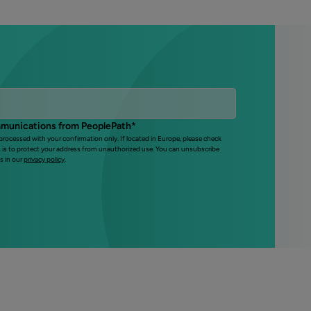
mmunications from PeoplePath
*
 processed with your confirmation only. If located in Europe, please check
s is to protect your address from unauthorized use. You can unsubscribe
s in our
privacy policy
.