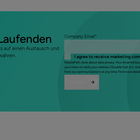
 Laufenden
Company Email
*
uns auf einen Austausch und
ewähren.
I agree to receive marketing co
PeoplePath cares about data privacy. Your email will be
your inbox to verify your address (Double-Opt-In); thi
from our communications at any time. Find more detail