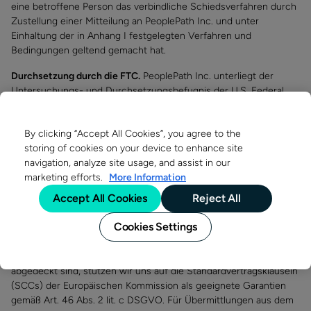
eine betroffene Person das verbindliche Schiedsverfahren durch
Zustellung einer Mitteilung an PeoplePath Inc. und unter
Einhaltung der in Anhang I festgelegten Verfahren und
Bedingungen geltend gemacht hat.
Durchsetzung durch die FTC.
PeoplePath Inc. unterliegt der
Untersuchungs- und Durchsetzungsbefugnis der U.S. Federal
Trade Commission (FTC).
Offenlegung gegenüber Behörden.
PeoplePath Inc. kann
By clicking “Accept All Cookies”, you agree to the
verpflichtet sein, personenbezogene Daten auf rechtmäßige
storing of cookies on your device to enhance site
Anfragen von Behörden offenzulegen, einschließlich zur Erfüllung
navigation, analyze site usage, and assist in our
von Anforderungen der nationalen Sicherheit oder
marketing efforts.
More Information
Strafverfolgung.
Accept All Cookies
Reject All
9.3 Standardvertragsklauseln
Cookies Settings
Soweit Übermittlungen in Länder außerhalb des EU/EWR nicht
durch einen Angemessenheitsbeschluss (einschließlich des DPF)
abgedeckt sind, stützen wir uns auf die Standardvertragsklauseln
(SCCs) der Europäischen Kommission als geeignete Garantien
gemäß Art. 46 Abs. 2 lit. c DSGVO. Für Übermittlungen aus dem