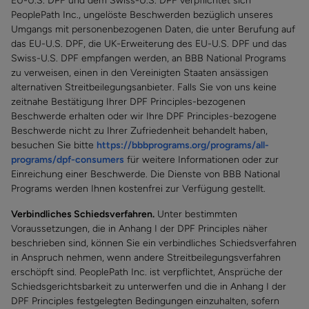
EU-U.S. DPF und dem Swiss-U.S. DPF verpflichtet sich
PeoplePath Inc., ungelöste Beschwerden bezüglich unseres
Umgangs mit personenbezogenen Daten, die unter Berufung auf
das EU-U.S. DPF, die UK-Erweiterung des EU-U.S. DPF und das
Swiss-U.S. DPF empfangen werden, an BBB National Programs
zu verweisen, einen in den Vereinigten Staaten ansässigen
alternativen Streitbeilegungsanbieter. Falls Sie von uns keine
zeitnahe Bestätigung Ihrer DPF Principles-bezogenen
Beschwerde erhalten oder wir Ihre DPF Principles-bezogene
Beschwerde nicht zu Ihrer Zufriedenheit behandelt haben,
besuchen Sie bitte
https://bbbprograms.org/programs/all-
programs/dpf-consumers
für weitere Informationen oder zur
Einreichung einer Beschwerde. Die Dienste von BBB National
Programs werden Ihnen kostenfrei zur Verfügung gestellt.
Verbindliches Schiedsverfahren.
Unter bestimmten
Voraussetzungen, die in Anhang I der DPF Principles näher
beschrieben sind, können Sie ein verbindliches Schiedsverfahren
in Anspruch nehmen, wenn andere Streitbeilegungsverfahren
erschöpft sind. PeoplePath Inc. ist verpflichtet, Ansprüche der
Schiedsgerichtsbarkeit zu unterwerfen und die in Anhang I der
DPF Principles festgelegten Bedingungen einzuhalten, sofern