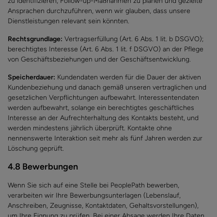
zu identifizieren, Follow-up-Maßnahmen zu planen und gezielte
Ansprachen durchzuführen, wenn wir glauben, dass unsere
Dienstleistungen relevant sein könnten.
Rechtsgrundlage:
Vertragserfüllung (Art. 6 Abs. 1 lit. b DSGVO);
berechtigtes Interesse (Art. 6 Abs. 1 lit. f DSGVO) an der Pflege
von Geschäftsbeziehungen und der Geschäftsentwicklung.
Speicherdauer:
Kundendaten werden für die Dauer der aktiven
Kundenbeziehung und danach gemäß unseren vertraglichen und
gesetzlichen Verpflichtungen aufbewahrt. Interessentendaten
werden aufbewahrt, solange ein berechtigtes geschäftliches
Interesse an der Aufrechterhaltung des Kontakts besteht, und
werden mindestens jährlich überprüft. Kontakte ohne
nennenswerte Interaktion seit mehr als fünf Jahren werden zur
Löschung geprüft.
4.8 Bewerbungen
Wenn Sie sich auf eine Stelle bei PeoplePath bewerben,
verarbeiten wir Ihre Bewerbungsunterlagen (Lebenslauf,
Anschreiben, Zeugnisse, Kontaktdaten, Gehaltsvorstellungen),
um Ihre Eignung zu prüfen. Bei einer Absage werden Ihre Daten