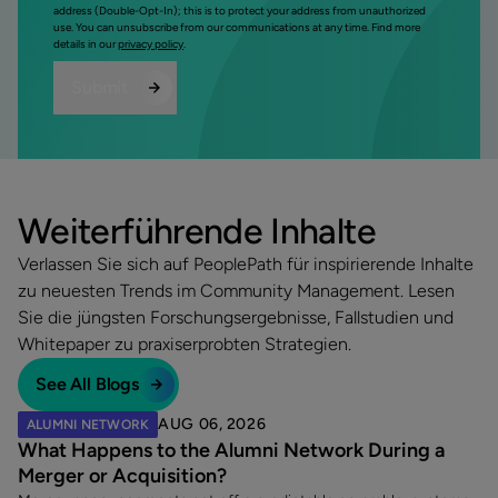
address (Double-Opt-In); this is to protect your address from unauthorized
use. You can unsubscribe from our communications at any time. Find more
details in our
privacy policy
.
Weiterführende Inhalte
Verlassen Sie sich auf PeoplePath für inspirierende Inhalte
zu neuesten Trends im Community Management. Lesen
Sie die jüngsten Forschungsergebnisse, Fallstudien und
Whitepaper zu praxiserprobten Strategien.
See All Blogs
AUG 06, 2026
ALUMNI NETWORK
What Happens to the Alumni Network During a
Merger or Acquisition?