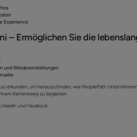
hire
osten
te Experience
i – Ermöglichen Sie die lebensla
t
n und Wiedereinstellungen
rmarke
e zu erkunden, um herauszufinden, wie PeoplePath Unternehmen 
 ihrem Karriereweg zu begleiten.
 LinkedIn und Facebook
.