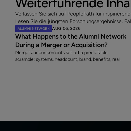
Weiterführende Inha
Verlassen Sie sich auf PeoplePath für inspirier
Lesen Sie die jüngsten Forschungsergebnisse, Fal
AUG 06, 2026
ALUMNI NETWORK
What Happens to the Alumni Network
During a Merger or Acquisition?
Merger announcements set off a predictable
scramble: systems, headcount, brand, benefits, real
estate. Alumni programs almost never make the list.
That is a costly omission, because an acquisition does
two things at once. It creates a wave of new alumni,
and it leaves an existing alumni community in limbo at
the exact moment its members are paying closest
attention. Here are the five decisions worth making
once a merger is announced.