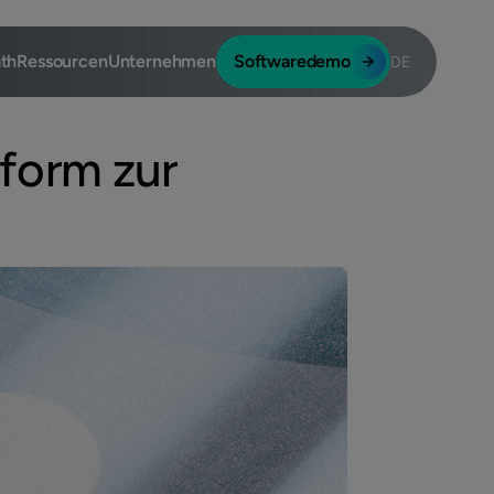
th
Ressourcen
Unternehmen
Softwaredemo
DE
form zur