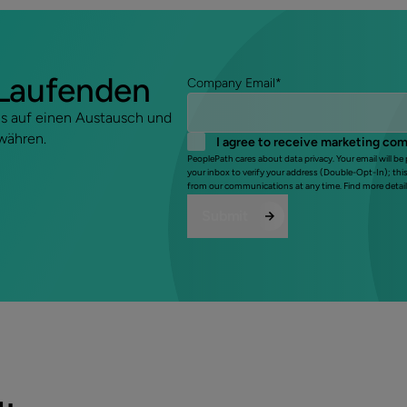
 Laufenden
Company Email
*
uns auf einen Austausch und
ewähren.
I agree to receive marketing co
PeoplePath cares about data privacy. Your email will be
your inbox to verify your address (Double-Opt-In); thi
from our communications at any time. Find more detail