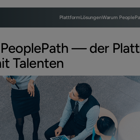
Plattform
Lösungen
Warum PeoplePa
PeoplePath — der Platt
it Talenten