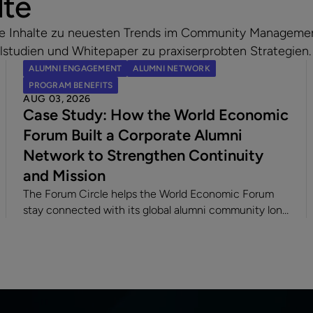
lte
ende Inhalte zu neuesten Trends im Community Manageme
lstudien und Whitepaper zu praxiserprobten Strategien.
ALUMNI ENGAGEMENT
ALUMNI NETWORK
PROGRAM BENEFITS
AUG 03, 2026
Case Study: How the World Economic
Forum Built a Corporate Alumni
Network to Strengthen Continuity
and Mission
The Forum Circle helps the World Economic Forum
stay connected with its global alumni community long
after employment ends. Since launching its
dedicated alumni platform, the Forum has
strengthened engagement, supported a 7% alumni
rehire rate, and fostered lasting relationships with
former employees making an impact across sectors
worldwide.