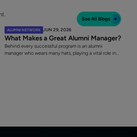
nt.
See All Blogs
JUN 29, 2026
ALUMNI NETWORK
What Makes a Great Alumni Manager?
Behind every successful program is an alumni
manager who wears many hats, playing a vital role in
shaping the program and turning a static contact list
into a vibrant, engaged community.