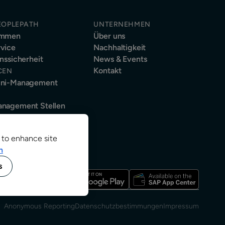
EOPLEPATH
UNTERNEHMEN
immen
Über uns
vice
Nachhaltigkeit
nssicherheit
News & Events
Kontakt
CEN
mni-Management
nagement Stellen
e to enhance site
n
s
Anonymous Reporting
Datenschutzbestimmungen
Impressum