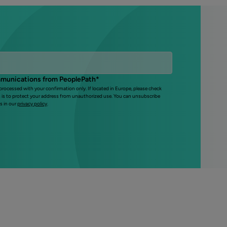
mmunications from PeoplePath
*
 processed with your confirmation only. If located in Europe, please check
s is to protect your address from unauthorized use. You can unsubscribe
s in our
privacy policy
.