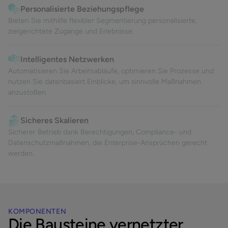
Personalisierte Beziehungspflege
Bieten Sie mithilfe flexibler Segmentierung personalisierte,
zielgerichtete Zugänge und Erlebnisse.
Intelligentes Netzwerken
Automatisieren Sie Arbeitsabläufe, optimieren Sie Prozesse und
nutzen Sie datenbasiert Einblicke, um sinnvolle Maßnahmen
anzustoßen.
Sicheres Skalieren
Sicherer Betrieb dank Berechtigungen, Compliance- und
Datenschutzmaßnahmen, die Enterprise-Ansprüchen gerecht
werden.
KOMPONENTEN
Die Bausteine vernetzter