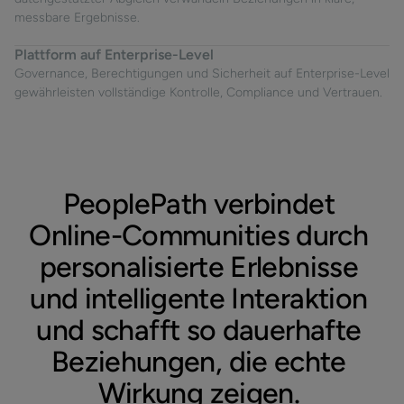
messbare Ergebnisse.
Plattform auf Enterprise-Level
Governance, Berechtigungen und Sicherheit auf Enterprise-Level
gewährleisten vollständige Kontrolle, Compliance und Vertrauen.
PeoplePath
verbindet
Online-Communities
durch
personalisierte
Erlebnisse
und
intelligente
Interaktion
und
schafft
so
dauerhafte
Beziehungen,
die
echte
Wirkung
zeigen.